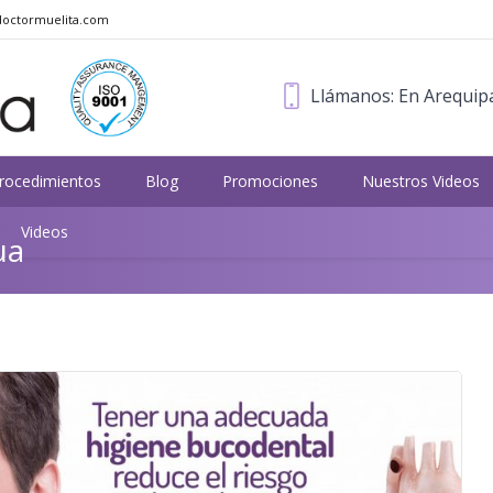
octormuelita.com
Llámanos: En Arequipa
rocedimientos
Blog
Promociones
Nuestros Videos
Videos
ua