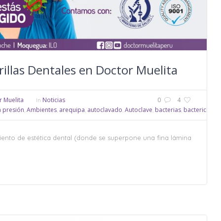
illas Dentales en Doctor Muelita
 Muelita
Noticias
0
4
In
a presión
Ambientes
arequipa
autoclavado
Autoclave
bacterias
bactericida
B
,
,
,
,
,
,
,
iento de estética dental (donde se superpone una fina lámina