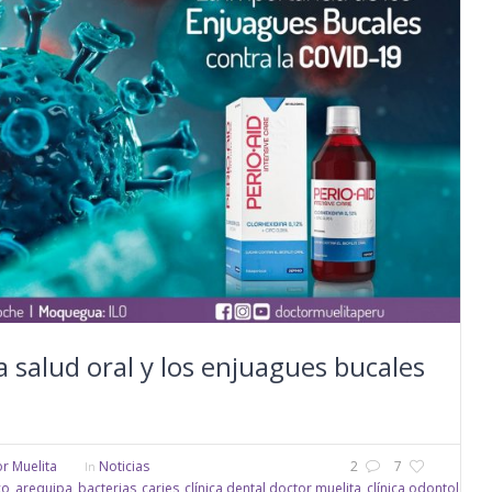
a salud oral y los enjuagues bucales
r Muelita
Noticias
2
7
In
co
arequipa
bacterias
caries
clínica dental doctor muelita
clínica odontológic
,
,
,
,
,