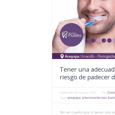
Tener una adecuada
riesgo de padecer 
Doct
Publicado
20 marzo, 2021
Por
arequipa
arterioesclerosis
bact
Tags
,
,
Ten en cuenta que si tienes una a