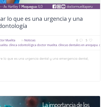
ar lo que es una urgencia y una
dontología
tor Muelita
Noticias
0
5
In
uelita
clínica odontológica doctor muelita
clínicas dentales en arequipa
clíni
,
,
,
re lo que es una urgencia dental y una emergencia dental;