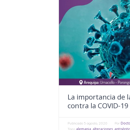
La importancia de l
contra la COVID-19
Docto
Publicado
5 agosto, 2020
Por
alemania
alteraciones
antisépti
Tags
,
,