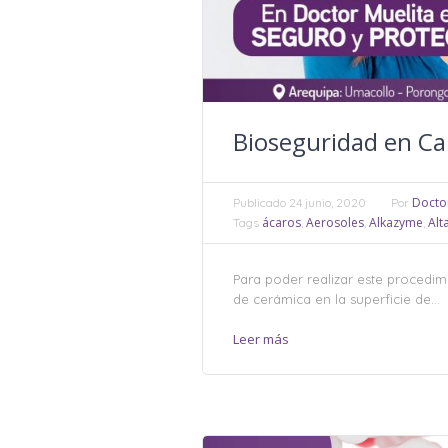
Bioseguridad en Car
Doctor
Publicado
24 junio, 2020
Por
ácaros
Aerosoles
Alkazyme
Alt
Tags
,
,
,
Para poder realizar este procedim
de cerámica en la superficie de...
Leer más