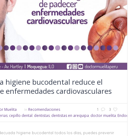
 higiene bucodental reduce el
de enfermedades cardiovasculares
or Muelita
Recomendaciones
1
3
In
erias
cepillo dental
dentistas
dentistas en arequipa
doctor muelita
Endocardit
,
,
,
,
,
decuada higiene bucodental todos los días, puedes prevenir