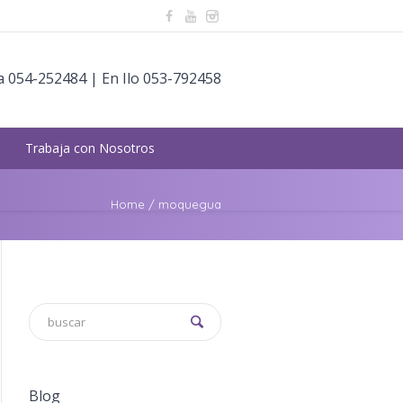
 054-252484 | En Ilo 053-792458
Trabaja con Nosotros
Home
/
moquegua
Blog