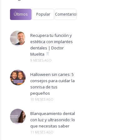
Últimos
Popular
Comentarios
Recupera tu función y
estética con implantes
dentales | Doctor
Muelita
9 MESES AGO
Halloween sin caries: 5
consejos para cuidar la
sonrisa de tus
pequeños
10 MESES AGO
Blanqueamiento dental
is
enfermedades cardiovasculares
enjuague bucal
gérmenes
Hartley
hilo den
,
,
,
,
,
con luz y ultrasonido: lo
que necesitas saber
11 MESES AGO