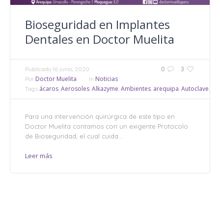
Bioseguridad en Implantes
Dentales en Doctor Muelita
0
3
Publicado
16 junio, 2020
Doctor Muelita
Noticias
Por
In
ácaros
Aerosoles
Alkazyme
Ambientes
arequipa
Autoclave
bac
Tags
,
,
,
,
,
,
Para una intervención quirúrgica de este tipo en
Doctor Muelita contamos con un exigente Protocolo
de Bioseguridad, el cual cuida...
Leer más