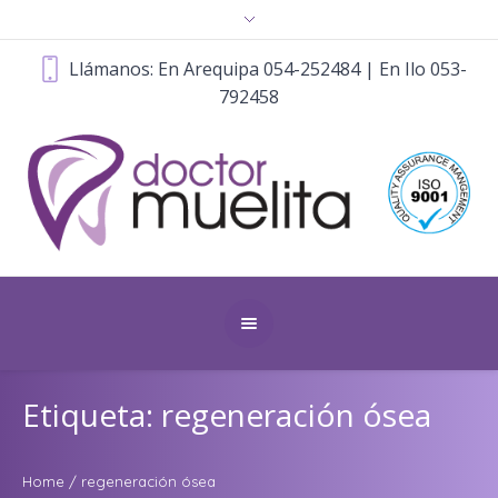
Llámanos: En Arequipa 054-252484 | En Ilo 053-
792458
Etiqueta: regeneración ósea
Home
/
regeneración ósea