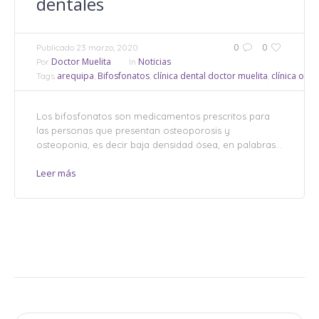
dentales
0
0
Publicado
23 marzo, 2020
Doctor Muelita
Noticias
Por
In
arequipa
Bifosfonatos
clínica dental doctor muelita
clínica odo
Tags
,
,
,
Los bifosfonatos son medicamentos prescritos para
las personas que presentan osteoporosis y
osteoponia, es decir baja densidad ósea, en palabras...
Leer más