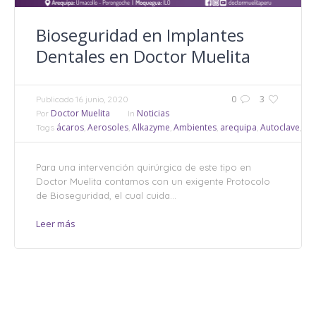
Bioseguridad en Implantes
Dentales en Doctor Muelita
0
3
Publicado
16 junio, 2020
Doctor Muelita
Noticias
Por
In
ácaros
Aerosoles
Alkazyme
Ambientes
arequipa
Autoclave
bac
Tags
,
,
,
,
,
,
Para una intervención quirúrgica de este tipo en
Doctor Muelita contamos con un exigente Protocolo
de Bioseguridad, el cual cuida...
Leer más