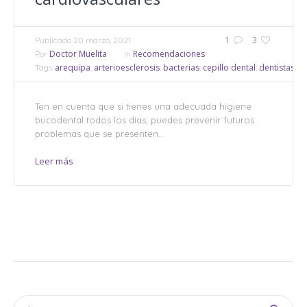
1
3
Publicado
20 marzo, 2021
Doctor Muelita
Recomendaciones
Por
In
arequipa
arterioesclerosis
bacterias
cepillo dental
dentistas
de
Tags
,
,
,
,
,
Ten en cuenta que si tienes una adecuada higiene
bucodental todos los días, puedes prevenir futuros
problemas que se presenten...
Leer más