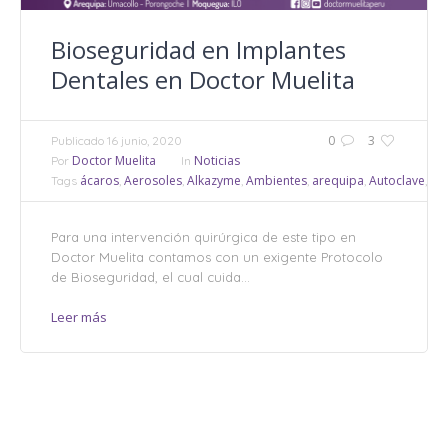
Bioseguridad en Implantes
Dentales en Doctor Muelita
0
3
Publicado
16 junio, 2020
Doctor Muelita
Noticias
Por
In
ácaros
Aerosoles
Alkazyme
Ambientes
arequipa
Autoclave
bac
Tags
,
,
,
,
,
,
Para una intervención quirúrgica de este tipo en
Doctor Muelita contamos con un exigente Protocolo
de Bioseguridad, el cual cuida...
Leer más