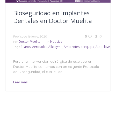
Bioseguridad en Implantes
Dentales en Doctor Muelita
0
3
Publicado
16 junio, 2020
Doctor Muelita
Noticias
Por
In
ácaros
Aerosoles
Alkazyme
Ambientes
arequipa
Autoclave
bac
Tags
,
,
,
,
,
,
Para una intervención quirúrgica de este tipo en
Doctor Muelita contamos con un exigente Protocolo
de Bioseguridad, el cual cuida...
Leer más