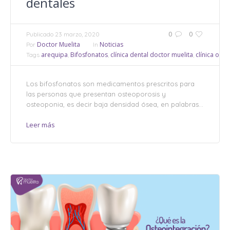
dentales
0
0
Publicado
23 marzo, 2020
Doctor Muelita
Noticias
Por
In
arequipa
Bifosfonatos
clínica dental doctor muelita
clínica odo
Tags
,
,
,
Los bifosfonatos son medicamentos prescritos para
las personas que presentan osteoporosis y
osteoponia, es decir baja densidad ósea, en palabras...
Leer más