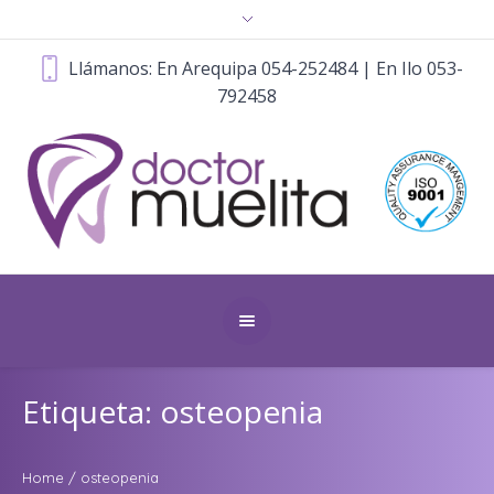
Llámanos: En Arequipa 054-252484 | En Ilo 053-
792458
Etiqueta: osteopenia
Home
/
osteopenia