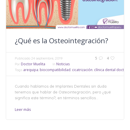
¿Qué es la Osteointegración?
5
4
Publicado
24 septiembre, 2019
Doctor Muelita
Noticias
Por
In
arequipa
biocompatibilidad
cicatrización
clínica dental doctor 
Tags
,
,
,
Cuando hablamos de Implantes Dentales sin duda
tenemos que hablar de Osteointegración, pero ¿qué
significa este término?, en términos sencillos...
Leer más