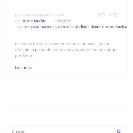
0
1
Publicado
24 septiembre, 2019
Doctor Muelita
Noticias
Por
In
arequipa
bacterias
carie dental
clínica dental doctor muelita
cl
Tags
,
,
,
,
La caries no solo provoca dolores intensos ya que
afectan la pulpa dental, inclusive puede que nos haga
perder un...
Leer más