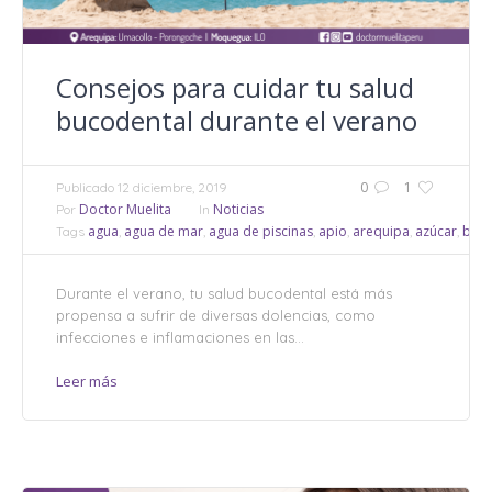
Consejos para cuidar tu salud
bucodental durante el verano
0
1
Publicado
12 diciembre, 2019
Doctor Muelita
Noticias
Por
In
agua
agua de mar
agua de piscinas
apio
arequipa
azúcar
bact
Tags
,
,
,
,
,
,
Durante el verano, tu salud bucodental está más
propensa a sufrir de diversas dolencias, como
infecciones e inflamaciones en las...
Leer más