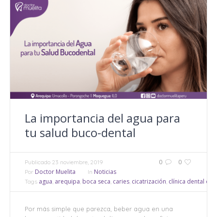
La importancia del agua para
tu salud buco-dental
0
0
Publicado
23 noviembre, 2019
Doctor Muelita
Noticias
Por
In
agua
arequipa
boca seca
caries
cicatrización
clínica dental doc
Tags
,
,
,
,
,
Por más simple que parezca, beber agua en una