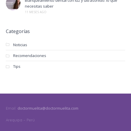
Blanqueamiento dental con luz y ultrasonido: lo que
necesitas saber
11 MESES AGO
Categorías
Noticias
Recomendaciones
Tips
doctormuelita@doctormuelita.com
Email:
Arequipa – Perú