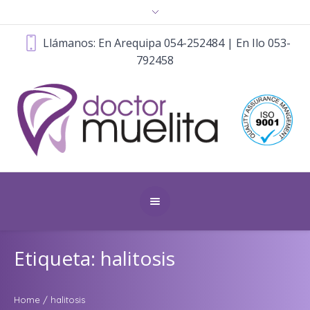
Llámanos: En Arequipa 054-252484 | En Ilo 053-
792458
Etiqueta: halitosis
Home
/
halitosis