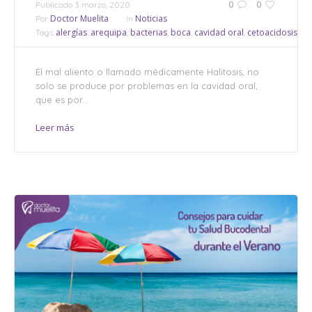
0
0
Publicado
3 marzo, 2020
Doctor Muelita
Noticias
Por
In
alergías
arequipa
bacterias
boca
cavidad oral
cetoacidosis di
Tags
,
,
,
,
,
El mal aliento o llamado médicamente Halitosis, no
solo se produce por problemas en la cavidad oral,
que es por...
Leer más