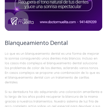
Blanqueamiento Dental
Lo que es un blanqueamiento dental es una forma de mejorar
la sonrisa consiguiendo unos dientes más blancos. Incluso en
los casos más complejos el blanqueamiento dental soluciona
los problemas de color de los dientes, aclarando varios tonos.
En casos complejos se propone una combinación de lo que es
el blanqueamiento dental con un tratamiento de carillas
dentales.
Si su dentadura ha ido adquiriendo una coloración amarillenta a
lo largo de los años podrá recuperar la blancura de la misma
gracias a nuestros tratamientos. Nuestro sistema de luz fría de
arco completo actúa sobre un gel especial para devolver a sus