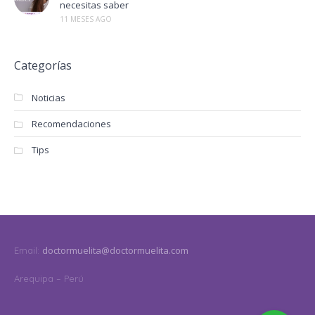
necesitas saber
11 MESES AGO
Categorías
Noticias
Recomendaciones
Tips
doctormuelita@doctormuelita.com
Email:
Arequipa – Perú