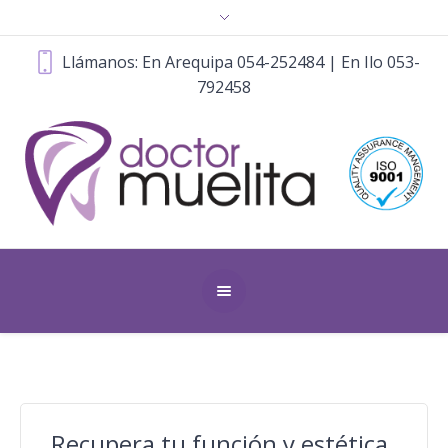
Llámanos: En Arequipa 054-252484 | En Ilo 053-
792458
Recupera tu función y estética